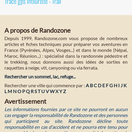
Tracé gps Intxuriste - Trail
A propos de Randozone
Depuis 1999, Randozone.com vous propose de nombreux
articles et fiches techniques pour préparer vos aventures en
France (Pyrénées, Alpes, Vosges...) et dans le monde (Népal,
Maroc, Réunion...) : spécialisé dans la randonnée pédestre et
le trekking, nous donnons aussi des idées de sorties en
raquettes à neige, vtt, canyoning ou via ferrata.
Rechercher un sommet, lac, refuge...
Rechercher une ville qui commence par :
A
B
C
D
E
F
G
H
I
J
K
L
M
N
O
P
Q
R
S
T
U
V
W
X
Y
Z
Avertissement
Les informations fournies par ce site ne pourront en aucun
cas engager la responsabilité de Randozone et des personnes
qui participent au site. Randozone décline toute
responsabilité en cas d'accident et ne pourra etre tenu pour