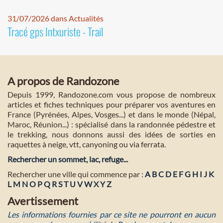
31/07/2026 dans Actualités
Tracé gps Intxuriste - Trail
A propos de Randozone
Depuis 1999, Randozone.com vous propose de nombreux
articles et fiches techniques pour préparer vos aventures en
France (Pyrénées, Alpes, Vosges...) et dans le monde (Népal,
Maroc, Réunion...) : spécialisé dans la randonnée pédestre et
le trekking, nous donnons aussi des idées de sorties en
raquettes à neige, vtt, canyoning ou via ferrata.
Rechercher un sommet, lac, refuge...
Rechercher une ville qui commence par :
A
B
C
D
E
F
G
H
I
J
K
L
M
N
O
P
Q
R
S
T
U
V
W
X
Y
Z
Avertissement
Les informations fournies par ce site ne pourront en aucun