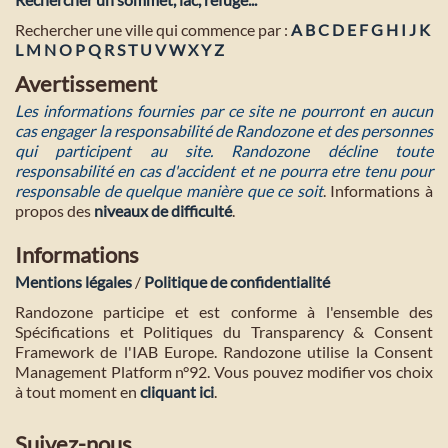
Rechercher une ville qui commence par :
A
B
C
D
E
F
G
H
I
J
K
L
M
N
O
P
Q
R
S
T
U
V
W
X
Y
Z
Avertissement
Les informations fournies par ce site ne pourront en aucun
cas engager la responsabilité de Randozone et des personnes
qui participent au site. Randozone décline toute
responsabilité en cas d'accident et ne pourra etre tenu pour
responsable de quelque manière que ce soit
. Informations à
propos des
niveaux de difficulté
.
Informations
Mentions légales
/
Politique de confidentialité
Randozone participe et est conforme à l'ensemble des
Spécifications et Politiques du Transparency & Consent
Framework de l'IAB Europe. Randozone utilise la Consent
Management Platform n°92. Vous pouvez modifier vos choix
à tout moment en
cliquant ici
.
Suivez-nous