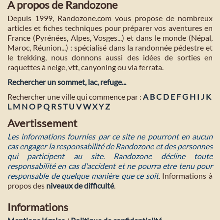
A propos de Randozone
Depuis 1999, Randozone.com vous propose de nombreux
articles et fiches techniques pour préparer vos aventures en
France (Pyrénées, Alpes, Vosges...) et dans le monde (Népal,
Maroc, Réunion...) : spécialisé dans la randonnée pédestre et
le trekking, nous donnons aussi des idées de sorties en
raquettes à neige, vtt, canyoning ou via ferrata.
Rechercher un sommet, lac, refuge...
Rechercher une ville qui commence par :
A
B
C
D
E
F
G
H
I
J
K
L
M
N
O
P
Q
R
S
T
U
V
W
X
Y
Z
Avertissement
Les informations fournies par ce site ne pourront en aucun
cas engager la responsabilité de Randozone et des personnes
qui participent au site. Randozone décline toute
responsabilité en cas d'accident et ne pourra etre tenu pour
responsable de quelque manière que ce soit
. Informations à
propos des
niveaux de difficulté
.
Informations