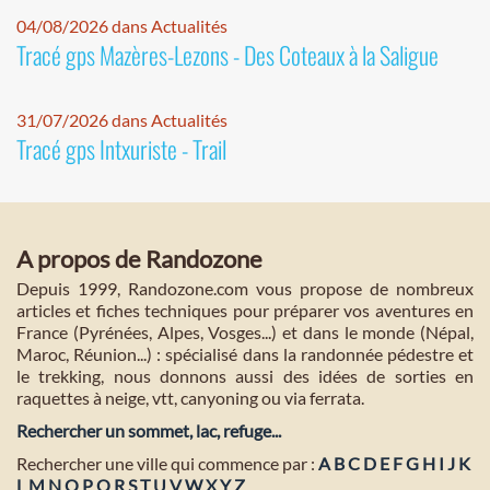
04/08/2026 dans Actualités
Tracé gps Mazères-Lezons - Des Coteaux à la Saligue
31/07/2026 dans Actualités
Tracé gps Intxuriste - Trail
A propos de Randozone
Depuis 1999, Randozone.com vous propose de nombreux
articles et fiches techniques pour préparer vos aventures en
France (Pyrénées, Alpes, Vosges...) et dans le monde (Népal,
Maroc, Réunion...) : spécialisé dans la randonnée pédestre et
le trekking, nous donnons aussi des idées de sorties en
raquettes à neige, vtt, canyoning ou via ferrata.
Rechercher un sommet, lac, refuge...
Rechercher une ville qui commence par :
A
B
C
D
E
F
G
H
I
J
K
L
M
N
O
P
Q
R
S
T
U
V
W
X
Y
Z