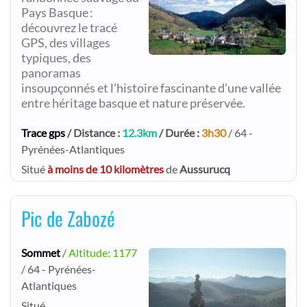
Pays Basque :
découvrez le tracé
GPS, des villages
typiques, des
panoramas
insoupçonnés et l’histoire fascinante d’une vallée
entre héritage basque et nature préservée.
Trace gps
/ Distance :
12.3km
/ Durée :
3h30
/ 64 -
Pyrénées-Atlantiques
Situé
à moins de 10 kilomètres
de
Aussurucq
Pic de Zabozé
Sommet
/
Altitude: 1177
/ 64 - Pyrénées-
Atlantiques
Situé