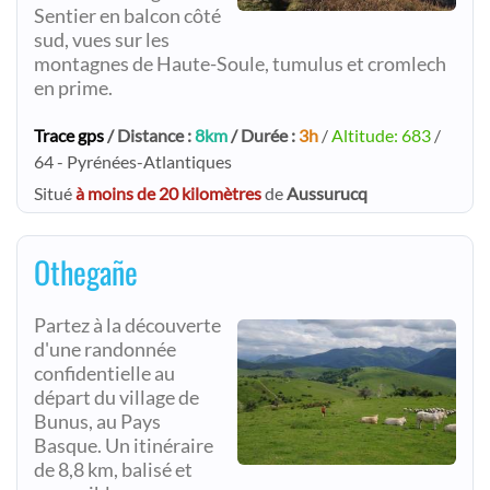
Sentier en balcon côté
sud, vues sur les
montagnes de Haute-Soule, tumulus et cromlech
en prime.
Trace gps
/ Distance :
8km
/ Durée :
3h
/
Altitude: 683
/
64 - Pyrénées-Atlantiques
Situé
à moins de 20 kilomètres
de
Aussurucq
Othegañe
Partez à la découverte
d'une randonnée
confidentielle au
départ du village de
Bunus, au Pays
Basque. Un itinéraire
de 8,8 km, balisé et