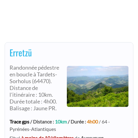
Erretzü
Randonnée pédestre
en boucle à Tardets-
Sorholus (64470).
Distance de
l'itinéraire : 10km.
Durée totale : 4h00.
Balisage : Jaune PR.
Trace gps
/ Distance :
10km
/ Durée :
4h00
/ 64 -
Pyrénées-Atlantiques
Situé
à moins de 10 kilomètres
de
Aussurucq