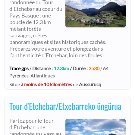
randonnée du Tour
d'Etchebar au coeur du
Pays Basque : une
boucle de 12,3 km
mêlant forêts
sauvages, crêtes
panoramiques et sites historiques cachés.
Préparez votre aventure et plongez dans
l’authenticité d’Etchebar, loin des foules.
Trace gps
/ Distance :
12.3km
/ Durée :
3h30
/ 64 -
Pyrénées-Atlantiques
Situé
à moins de 10 kilomètres
de
Aussurucq
Tour d'Etchebar/Etxebarreko üngürua
Partez pour le Tour
d’Etchebar, une
randonnée sauvage au