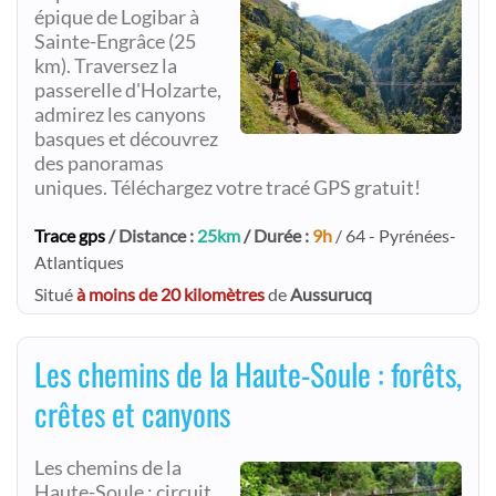
épique de Logibar à
Sainte-Engrâce (25
km). Traversez la
passerelle d'Holzarte,
admirez les canyons
basques et découvrez
des panoramas
uniques. Téléchargez votre tracé GPS gratuit!
Trace gps
/ Distance :
25km
/ Durée :
9h
/ 64 - Pyrénées-
Atlantiques
Situé
à moins de 20 kilomètres
de
Aussurucq
Les chemins de la Haute-Soule : forêts,
crêtes et canyons
Les chemins de la
Haute-Soule : circuit