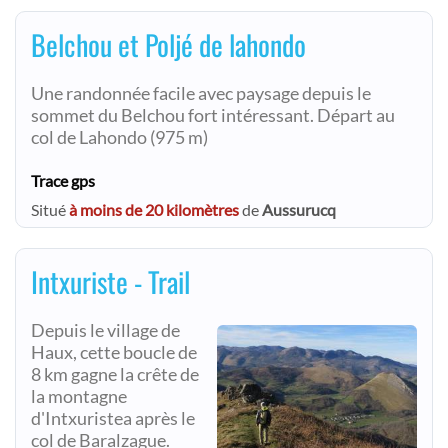
Belchou et Poljé de lahondo
Une randonnée facile avec paysage depuis le
sommet du Belchou fort intéressant. Départ au
col de Lahondo (975 m)
Trace gps
Situé
à moins de 20 kilomètres
de
Aussurucq
Intxuriste - Trail
Depuis le village de
Haux, cette boucle de
8 km gagne la crête de
la montagne
d'Intxuristea après le
col de Baralzague.