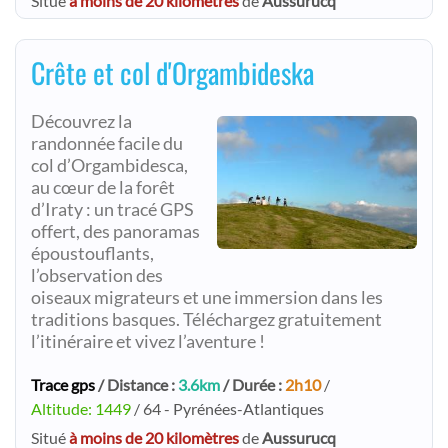
Situé
à moins de 20 kilomètres
de
Aussurucq
Crête et col d'Orgambideska
Découvrez la
randonnée facile du
col d’Orgambidesca,
au cœur de la forêt
d’Iraty : un tracé GPS
offert, des panoramas
époustouflants,
l’observation des
oiseaux migrateurs et une immersion dans les
traditions basques. Téléchargez gratuitement
l’itinéraire et vivez l’aventure !
Trace gps
/ Distance :
3.6km
/ Durée :
2h10
/
Altitude: 1449
/ 64 - Pyrénées-Atlantiques
Situé
à moins de 20 kilomètres
de
Aussurucq