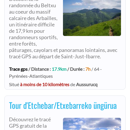
randonnée du Beltxu
au coeur du massif
calcaire des Arbailles,
un itinéraire difficile
de 17,9 km pour
randonneurs sportifs,
entre forêts,
pâturages, cayolars et panoramas lointains, avec
tracé GPS au départ de Saint-Just-Ibarre.
Trace gps
/ Distance :
17.9km
/ Durée :
7h
/ 64 -
Pyrénées-Atlantiques
Situé
à moins de 10 kilomètres
de
Aussurucq
Tour d'Etchebar/Etxebarreko üngürua
Découvrez le tracé
GPS gratuit de la