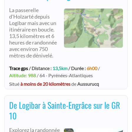
La passerelle
d'Holzarté depuis
Logibar mais avec un
itinéraire en boucle.
13,5 kilomètres et 6
heures de randonnée
avec environ 750
mètres de dénivelé.
Trace gps
/ Distance :
13,5km
/ Durée :
6h00
/
Altitude: 988
/ 64 - Pyrénées-Atlantiques
Situé
à moins de 20 kilomètres
de
Aussurucq
De Logibar à Sainte-Engrâce sur le GR
10
Explorez la randonnée