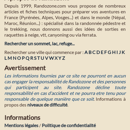
Depuis 1999, Randozone.com vous propose de nombreux
articles et fiches techniques pour préparer vos aventures en
France (Pyrénées, Alpes, Vosges...) et dans le monde (Népal,
Maroc, Réunion...) : spécialisé dans la randonnée pédestre et
le trekking, nous donnons aussi des idées de sorties en
raquettes à neige, vtt, canyoning ou via ferrata.
Rechercher un sommet, lac, refuge...
Rechercher une ville qui commence par :
A
B
C
D
E
F
G
H
I
J
K
L
M
N
O
P
Q
R
S
T
U
V
W
X
Y
Z
Avertissement
Les informations fournies par ce site ne pourront en aucun
cas engager la responsabilité de Randozone et des personnes
qui participent au site. Randozone décline toute
responsabilité en cas d'accident et ne pourra etre tenu pour
responsable de quelque manière que ce soit
. Informations à
propos des
niveaux de difficulté
.
Informations
Mentions légales
/
Politique de confidentialité