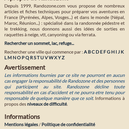
Depuis 1999, Randozone.com vous propose de nombreux
articles et fiches techniques pour préparer vos aventures en
France (Pyrénées, Alpes, Vosges...) et dans le monde (Népal,
Maroc, Réunion...) : spécialisé dans la randonnée pédestre et
le trekking, nous donnons aussi des idées de sorties en
raquettes à neige, vtt, canyoning ou via ferrata.
Rechercher un sommet, lac, refuge...
Rechercher une ville qui commence par :
A
B
C
D
E
F
G
H
I
J
K
L
M
N
O
P
Q
R
S
T
U
V
W
X
Y
Z
Avertissement
Les informations fournies par ce site ne pourront en aucun
cas engager la responsabilité de Randozone et des personnes
qui participent au site. Randozone décline toute
responsabilité en cas d'accident et ne pourra etre tenu pour
responsable de quelque manière que ce soit
. Informations à
propos des
niveaux de difficulté
.
Informations
Mentions légales
/
Politique de confidentialité