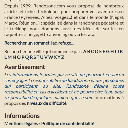
Depuis 1999, Randozone.com vous propose de nombreux
articles et fiches techniques pour préparer vos aventures en
France (Pyrénées, Alpes, Vosges...) et dans le monde (Népal,
Maroc, Réunion...) : spécialisé dans la randonnée pédestre et
le trekking, nous donnons aussi des idées de sorties en
raquettes à neige, vtt, canyoning ou via ferrata.
Rechercher un sommet, lac, refuge...
Rechercher une ville qui commence par :
A
B
C
D
E
F
G
H
I
J
K
L
M
N
O
P
Q
R
S
T
U
V
W
X
Y
Z
Avertissement
Les informations fournies par ce site ne pourront en aucun
cas engager la responsabilité de Randozone et des personnes
qui participent au site. Randozone décline toute
responsabilité en cas d'accident et ne pourra etre tenu pour
responsable de quelque manière que ce soit
. Informations à
propos des
niveaux de difficulté
.
Informations
Mentions légales
/
Politique de confidentialité