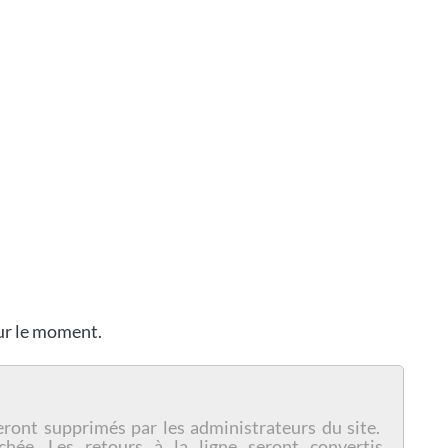
our le moment.
eront supprimés par les administrateurs du site.
chée. Les retours à la ligne seront convertis