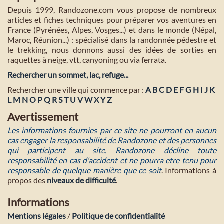
Depuis 1999, Randozone.com vous propose de nombreux
articles et fiches techniques pour préparer vos aventures en
France (Pyrénées, Alpes, Vosges...) et dans le monde (Népal,
Maroc, Réunion...) : spécialisé dans la randonnée pédestre et
le trekking, nous donnons aussi des idées de sorties en
raquettes à neige, vtt, canyoning ou via ferrata.
Rechercher un sommet, lac, refuge...
Rechercher une ville qui commence par :
A
B
C
D
E
F
G
H
I
J
K
L
M
N
O
P
Q
R
S
T
U
V
W
X
Y
Z
Avertissement
Les informations fournies par ce site ne pourront en aucun
cas engager la responsabilité de Randozone et des personnes
qui participent au site. Randozone décline toute
responsabilité en cas d'accident et ne pourra etre tenu pour
responsable de quelque manière que ce soit
. Informations à
propos des
niveaux de difficulté
.
Informations
Mentions légales
/
Politique de confidentialité