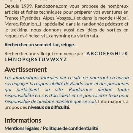
Depuis 1999, Randozone.com vous propose de nombreux
articles et fiches techniques pour préparer vos aventures en
France (Pyrénées, Alpes, Vosges...) et dans le monde (Népal,
Maroc, Réunion...) : spécialisé dans la randonnée pédestre et
le trekking, nous donnons aussi des idées de sorties en
raquettes à neige, vtt, canyoning ou via ferrata.
Rechercher un sommet, lac, refuge...
Rechercher une ville qui commence par :
A
B
C
D
E
F
G
H
I
J
K
L
M
N
O
P
Q
R
S
T
U
V
W
X
Y
Z
Avertissement
Les informations fournies par ce site ne pourront en aucun
cas engager la responsabilité de Randozone et des personnes
qui participent au site. Randozone décline toute
responsabilité en cas d'accident et ne pourra etre tenu pour
responsable de quelque manière que ce soit
. Informations à
propos des
niveaux de difficulté
.
Informations
Mentions légales
/
Politique de confidentialité