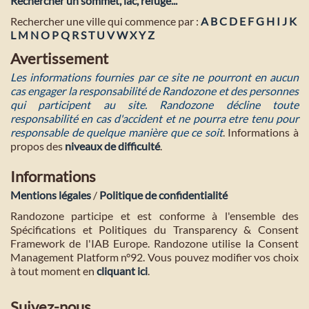
Rechercher un sommet, lac, refuge...
Rechercher une ville qui commence par :
A
B
C
D
E
F
G
H
I
J
K
L
M
N
O
P
Q
R
S
T
U
V
W
X
Y
Z
Avertissement
Les informations fournies par ce site ne pourront en aucun
cas engager la responsabilité de Randozone et des personnes
qui participent au site. Randozone décline toute
responsabilité en cas d'accident et ne pourra etre tenu pour
responsable de quelque manière que ce soit
. Informations à
propos des
niveaux de difficulté
.
Informations
Mentions légales
/
Politique de confidentialité
Randozone participe et est conforme à l'ensemble des
Spécifications et Politiques du Transparency & Consent
Framework de l'IAB Europe. Randozone utilise la Consent
Management Platform n°92. Vous pouvez modifier vos choix
à tout moment en
cliquant ici
.
Suivez-nous