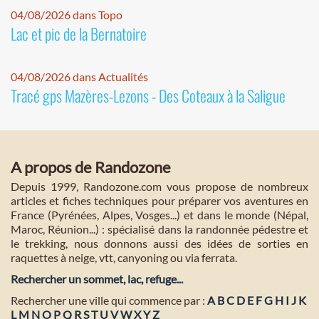
04/08/2026 dans Topo
Lac et pic de la Bernatoire
04/08/2026 dans Actualités
Tracé gps Mazères-Lezons - Des Coteaux à la Saligue
A propos de Randozone
Depuis 1999, Randozone.com vous propose de nombreux
articles et fiches techniques pour préparer vos aventures en
France (Pyrénées, Alpes, Vosges...) et dans le monde (Népal,
Maroc, Réunion...) : spécialisé dans la randonnée pédestre et
le trekking, nous donnons aussi des idées de sorties en
raquettes à neige, vtt, canyoning ou via ferrata.
Rechercher un sommet, lac, refuge...
Rechercher une ville qui commence par :
A
B
C
D
E
F
G
H
I
J
K
L
M
N
O
P
Q
R
S
T
U
V
W
X
Y
Z