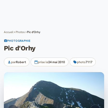
Cartes
Blog
Mon compte
Accueil
Photos
Pic d'Orhy
PHOTOGRAPHIE
Pic d'Orhy
par
Robert
prise le
24 mai 2010
photo
7117