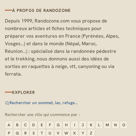
À PROPOS DE RANDOZONE
Depuis 1999, Randozone.com vous propose de
nombreux articles et fiches techniques pour
préparer vos aventures en France (Pyrénées, Alpes,
Vosges…) et dans le monde (Népal, Maroc,
Réunion…) : spécialisé dans la randonnée pédestre
et le trekking, nous donnons aussi des idées de
sorties en raquettes à neige, vtt, canyoning ou via
ferrata.
EXPLORER
Rechercher un sommet, lac, refuge…
Rechercher une ville qui commence par :
A
B
C
D
E
F
G
H
I
J
K
L
M
N
O
P
Q
R
S
T
U
V
W
X
Y
Z