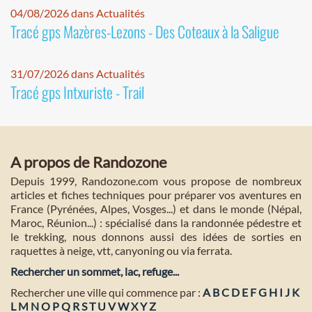
04/08/2026 dans Actualités
Tracé gps Mazères-Lezons - Des Coteaux à la Saligue
31/07/2026 dans Actualités
Tracé gps Intxuriste - Trail
A propos de Randozone
Depuis 1999, Randozone.com vous propose de nombreux
articles et fiches techniques pour préparer vos aventures en
France (Pyrénées, Alpes, Vosges...) et dans le monde (Népal,
Maroc, Réunion...) : spécialisé dans la randonnée pédestre et
le trekking, nous donnons aussi des idées de sorties en
raquettes à neige, vtt, canyoning ou via ferrata.
Rechercher un sommet, lac, refuge...
Rechercher une ville qui commence par :
A
B
C
D
E
F
G
H
I
J
K
L
M
N
O
P
Q
R
S
T
U
V
W
X
Y
Z