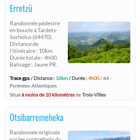
Erretzü
Randonnée pédestre
en boucle à Tardets-
Sorholus (64470).
Distance de
l'itinéraire : 10km.
Durée totale : 4h00.
Balisage : Jaune PR.
Trace gps
/ Distance :
10km
/ Durée :
4h00
/ 64 -
Pyrénées-Atlantiques
Situé
à moins de 10 kilomètres
de
Trois-Villes
Otsibarremeheka
Randonnée originale
sur les contreforts du