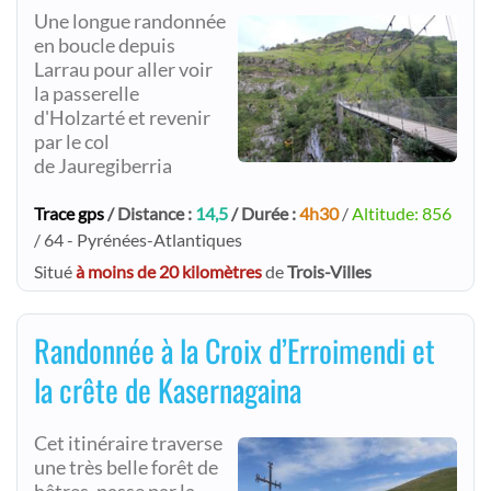
Une longue randonnée
en boucle depuis
Larrau pour aller voir
la passerelle
d'Holzarté et revenir
par le col
de Jauregiberria
Trace gps
/ Distance :
14,5
/ Durée :
4h30
/
Altitude: 856
/ 64 - Pyrénées-Atlantiques
Situé
à moins de 20 kilomètres
de
Trois-Villes
Randonnée à la Croix d’Erroimendi et
la crête de Kasernagaina
Cet itinéraire traverse
une très belle forêt de