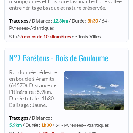
insoupçonnés et l’histoire fascinante d’une vallée
entre héritage basque et nature préservée.
Trace gps
/ Distance :
12.3km
/ Durée :
3h30
/ 64 -
Pyrénées-Atlantiques
Situé
à moins de 10 kilomètres
de
Trois-Villes
N°7 Barétous - Bois de Gouloume
Randonnée pédestre
en boucle à Aramits
(64570). Distance de
l'itinéraire : 5.9km.
Durée totale : 1h30.
Balisage : Jaune.
Trace gps
/ Distance :
5.9km
/ Durée :
1h30
/ 64 - Pyrénées-Atlantiques