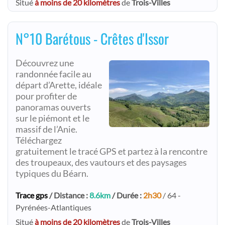
Situé
à moins de 20 kilomètres
de
Trois-Villes
N°10 Barétous - Crêtes d'Issor
Découvrez une
randonnée facile au
départ d’Arette, idéale
pour profiter de
panoramas ouverts
sur le piémont et le
massif de l’Anie.
Téléchargez
gratuitement le tracé GPS et partez à la rencontre
des troupeaux, des vautours et des paysages
typiques du Béarn.
Trace gps
/ Distance :
8.6km
/ Durée :
2h30
/ 64 -
Pyrénées-Atlantiques
Situé
à moins de 20 kilomètres
de
Trois-Villes