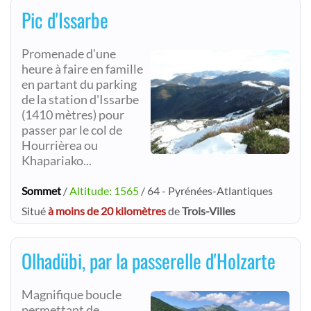
Pic d'Issarbe
Promenade d'une
heure à faire en famille
en partant du parking
de la station d'Issarbe
(1410 mètres) pour
passer par le col de
Hourrièrea ou
Khapariako...
Sommet
/
Altitude: 1565
/ 64 - Pyrénées-Atlantiques
Situé
à moins de 20 kilomètres
de
Trois-Villes
Olhadübi, par la passerelle d'Holzarte
Magnifique boucle
permettant de