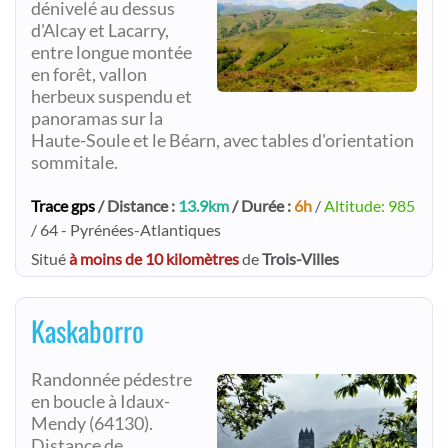
dénivelé au dessus
d'Alcay et Lacarry,
entre longue montée
en forêt, vallon
herbeux suspendu et
panoramas sur la
Haute-Soule et le Béarn, avec tables d'orientation
sommitale.
Trace gps
/ Distance :
13.9km
/ Durée :
6h
/
Altitude: 985
/ 64 - Pyrénées-Atlantiques
Situé
à moins de 10 kilomètres
de
Trois-Villes
Kaskaborro
Randonnée pédestre
en boucle à Idaux-
Mendy (64130).
Distance de