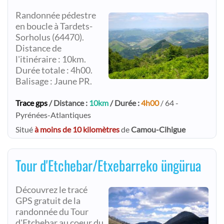
Randonnée pédestre
en boucle à Tardets-
Sorholus (64470).
Distance de
l'itinéraire : 10km.
Durée totale : 4h00.
Balisage : Jaune PR.
Trace gps
/ Distance :
10km
/ Durée :
4h00
/ 64 -
Pyrénées-Atlantiques
Situé
à moins de 10 kilomètres
de
Camou-Cihigue
Tour d'Etchebar/Etxebarreko üngürua
Découvrez le tracé
GPS gratuit de la
randonnée du Tour
d'Etchebar au coeur du