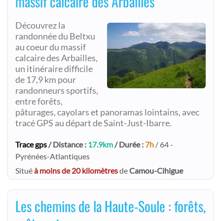
massif calcaire des Arbailles
Découvrez la
randonnée du Beltxu
au coeur du massif
calcaire des Arbailles,
un itinéraire difficile
de 17,9 km pour
randonneurs sportifs,
entre forêts,
pâturages, cayolars et panoramas lointains, avec
tracé GPS au départ de Saint-Just-Ibarre.
Trace gps
/ Distance :
17.9km
/ Durée :
7h
/ 64 -
Pyrénées-Atlantiques
Situé
à moins de 20 kilomètres
de
Camou-Cihigue
Les chemins de la Haute-Soule : forêts,