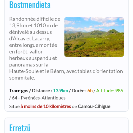
Bostmendieta
Randonnée difficile de
13,9 km et 1010 m de
dénivelé au dessus
d'Alcay et Lacarry,
entre longue montée
en forêt, vallon
herbeux suspendu et
panoramas sur la
Haute-Soule et le Béarn, avec tables d'orientation
sommitale.
Trace gps
/ Distance :
13.9km
/ Durée :
6h
/
Altitude: 985
/ 64 - Pyrénées-Atlantiques
Situé
à moins de 10 kilomètres
de
Camou-Cihigue
Erretzü