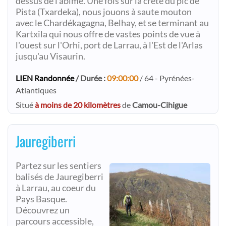
dessus de l'abîme. Une fois sur la crête du pic de
Pista (Txardeka), nous jouons à saute mouton
avec le Chardékagagna, Belhay, et se terminant au
Kartxila qui nous offre de vastes points de vue à
l'ouest sur l'Orhi, port de Larrau, à l'Est de l'Arlas
jusqu'au Visaurin.
LIEN Randonnée
/ Durée :
09:00:00
/ 64 - Pyrénées-
Atlantiques
Situé
à moins de 20 kilomètres
de
Camou-Cihigue
Jauregiberri
Partez sur les sentiers
balisés de Jauregiberri
à Larrau, au coeur du
Pays Basque.
Découvrez un
parcours accessible,