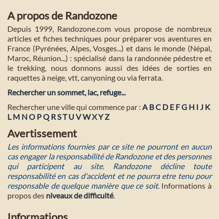
A propos de Randozone
Depuis 1999, Randozone.com vous propose de nombreux
articles et fiches techniques pour préparer vos aventures en
France (Pyrénées, Alpes, Vosges...) et dans le monde (Népal,
Maroc, Réunion...) : spécialisé dans la randonnée pédestre et
le trekking, nous donnons aussi des idées de sorties en
raquettes à neige, vtt, canyoning ou via ferrata.
Rechercher un sommet, lac, refuge...
Rechercher une ville qui commence par :
A
B
C
D
E
F
G
H
I
J
K
L
M
N
O
P
Q
R
S
T
U
V
W
X
Y
Z
Avertissement
Les informations fournies par ce site ne pourront en aucun
cas engager la responsabilité de Randozone et des personnes
qui participent au site. Randozone décline toute
responsabilité en cas d'accident et ne pourra etre tenu pour
responsable de quelque manière que ce soit
. Informations à
propos des
niveaux de difficulté
.
Informations