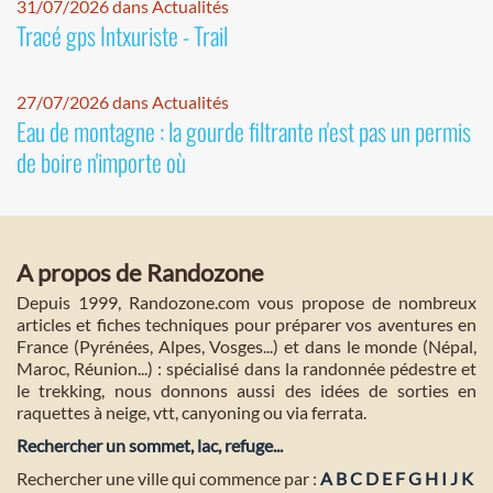
31/07/2026 dans Actualités
Tracé gps Intxuriste - Trail
27/07/2026 dans Actualités
Eau de montagne : la gourde filtrante n'est pas un permis
de boire n'importe où
A propos de Randozone
Depuis 1999, Randozone.com vous propose de nombreux
articles et fiches techniques pour préparer vos aventures en
France (Pyrénées, Alpes, Vosges...) et dans le monde (Népal,
Maroc, Réunion...) : spécialisé dans la randonnée pédestre et
le trekking, nous donnons aussi des idées de sorties en
raquettes à neige, vtt, canyoning ou via ferrata.
Rechercher un sommet, lac, refuge...
Rechercher une ville qui commence par :
A
B
C
D
E
F
G
H
I
J
K