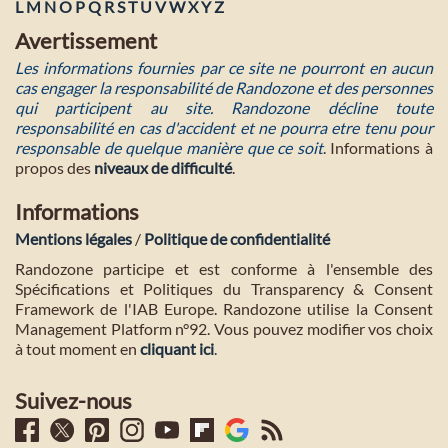
L
M
N
O
P
Q
R
S
T
U
V
W
X
Y
Z
Avertissement
Les informations fournies par ce site ne pourront en aucun
cas engager la responsabilité de Randozone et des personnes
qui participent au site. Randozone décline toute
responsabilité en cas d'accident et ne pourra etre tenu pour
responsable de quelque manière que ce soit
. Informations à
propos des
niveaux de difficulté
.
Informations
Mentions légales
/
Politique de confidentialité
Randozone participe et est conforme à l'ensemble des
Spécifications et Politiques du Transparency & Consent
Framework de l'IAB Europe. Randozone utilise la Consent
Management Platform n°92. Vous pouvez modifier vos choix
à tout moment en
cliquant ici
.
Suivez-nous