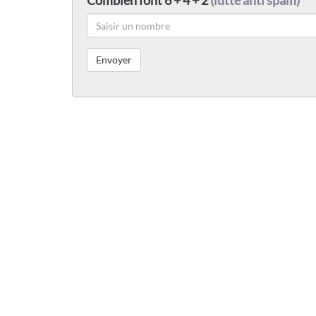
Combien font 6 + 4 + 2
(lutte anti spam)