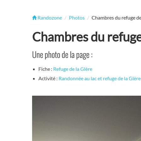
Randozone
Photos
Chambres du refuge de
Chambres du refuge 
Une photo de la page :
Fiche :
Refuge de la Glère
Activité :
Randonnée au lac et refuge de la Glère