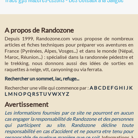
A propos de Randozone
Depuis 1999, Randozone.com vous propose de nombreux
articles et fiches techniques pour préparer vos aventures en
France (Pyrénées, Alpes, Vosges...) et dans le monde (Népal,
Maroc, Réunion...) : spécialisé dans la randonnée pédestre et
le trekking, nous donnons aussi des idées de sorties en
raquettes à neige, vtt, canyoning ou via ferrata.
Rechercher un sommet, lac, refuge...
Rechercher une ville qui commence par :
A
B
C
D
E
F
G
H
I
J
K
L
M
N
O
P
Q
R
S
T
U
V
W
X
Y
Z
Avertissement
Les informations fournies par ce site ne pourront en aucun
cas engager la responsabilité de Randozone et des personnes
qui participent au site. Randozone décline toute
responsabilité en cas d'accident et ne pourra etre tenu pour
responsable de quelque manière que ce soit
. Informations à