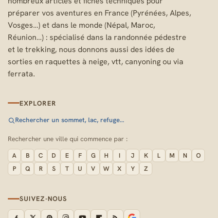
nombreux articles et fiches techniques pour
préparer vos aventures en France (Pyrénées, Alpes,
Vosges…) et dans le monde (Népal, Maroc,
Réunion…) : spécialisé dans la randonnée pédestre
et le trekking, nous donnons aussi des idées de
sorties en raquettes à neige, vtt, canyoning ou via
ferrata.
EXPLORER
Rechercher un sommet, lac, refuge…
Rechercher une ville qui commence par :
A
B
C
D
E
F
G
H
I
J
K
L
M
N
O
P
Q
R
S
T
U
V
W
X
Y
Z
SUIVEZ-NOUS