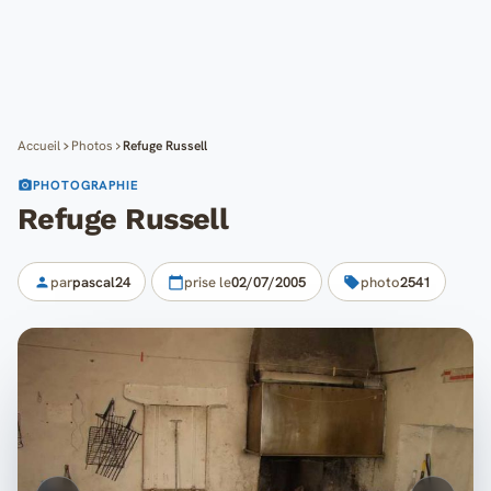
Cartes
Blog
Mon compte
Accueil
Photos
Refuge Russell
PHOTOGRAPHIE
Refuge Russell
par
pascal24
prise le
02/07/2005
photo
2541