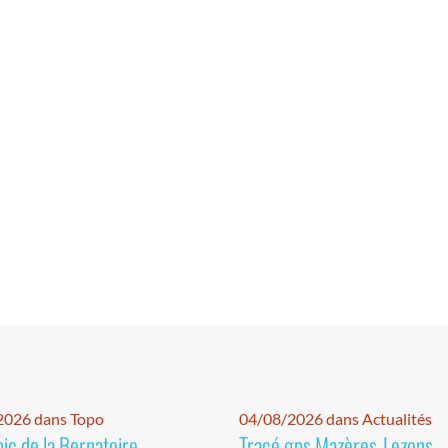
2026 dans Topo
04/08/2026 dans Actualités
pic de la Bernatoire
Tracé gps Mazères-Lezons -