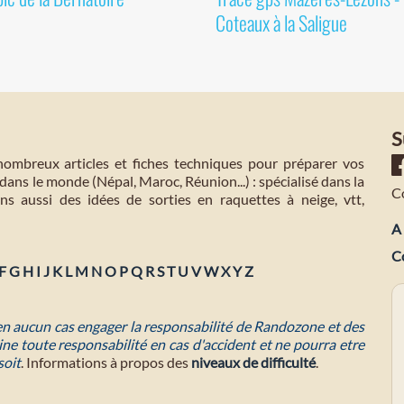
Coteaux à la Saligue
S
mbreux articles et fiches techniques pour préparer vos
dans le monde (Népal, Maroc, Réunion...) : spécialisé dans la
C
s aussi des idées de sorties en raquettes à neige, vtt,
A 
C
F
G
H
I
J
K
L
M
N
O
P
Q
R
S
T
U
V
W
X
Y
Z
 en aucun cas engager la responsabilité de Randozone et des
ne toute responsabilité en cas d'accident et ne pourra etre
soit
. Informations à propos des
niveaux de difficulté
.