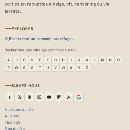
sorties en raquettes à neige, vtt, canyoning ou via
ferrata.
EXPLORER
Rechercher un sommet, lac, refuge…
Rechercher une ville qui commence par :
A
B
C
D
E
F
G
H
I
J
K
L
M
N
O
P
Q
R
S
T
U
V
W
X
Y
Z
SUIVEZ-NOUS
A propos du site
A la une
Flux RSS
Plan du site