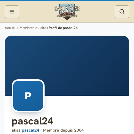
Accueil
Membres du site
Profil de pascal24
Topos
Recherche
Photos
Articles
Reportages
P
Matériel
pascal24
Services
alias
pascal24
· Membre depuis 2004