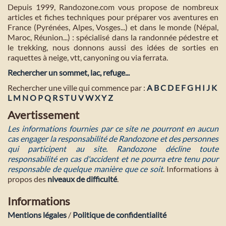
Depuis 1999, Randozone.com vous propose de nombreux
articles et fiches techniques pour préparer vos aventures en
France (Pyrénées, Alpes, Vosges...) et dans le monde (Népal,
Maroc, Réunion...) : spécialisé dans la randonnée pédestre et
le trekking, nous donnons aussi des idées de sorties en
raquettes à neige, vtt, canyoning ou via ferrata.
Rechercher un sommet, lac, refuge...
Rechercher une ville qui commence par :
A
B
C
D
E
F
G
H
I
J
K
L
M
N
O
P
Q
R
S
T
U
V
W
X
Y
Z
Avertissement
Les informations fournies par ce site ne pourront en aucun
cas engager la responsabilité de Randozone et des personnes
qui participent au site. Randozone décline toute
responsabilité en cas d'accident et ne pourra etre tenu pour
responsable de quelque manière que ce soit
. Informations à
propos des
niveaux de difficulté
.
Informations
Mentions légales
/
Politique de confidentialité