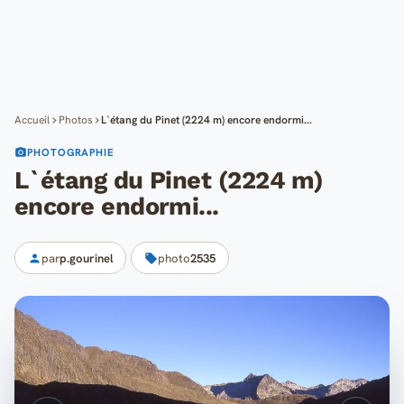
Cartes
Blog
Mon compte
Accueil
Photos
L`étang du Pinet (2224 m) encore endormi...
PHOTOGRAPHIE
L`étang du Pinet (2224 m)
encore endormi...
par
p.gourinel
photo
2535