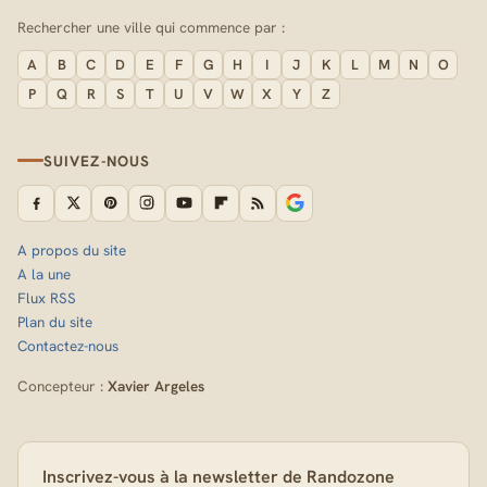
Rechercher une ville qui commence par :
A
B
C
D
E
F
G
H
I
J
K
L
M
N
O
P
Q
R
S
T
U
V
W
X
Y
Z
SUIVEZ-NOUS
A propos du site
A la une
Flux RSS
Plan du site
Contactez-nous
Concepteur :
Xavier Argeles
Inscrivez-vous à la newsletter de Randozone