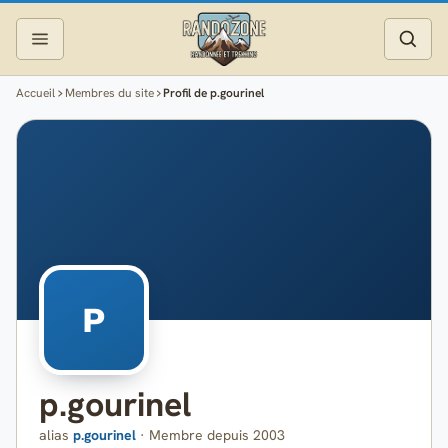
Accueil
Membres du site
Profil de p.gourinel
Topos
Recherche
Photos
Articles
Reportages
P
Matériel
p.gourinel
Services
alias
p.gourinel
· Membre depuis 2003