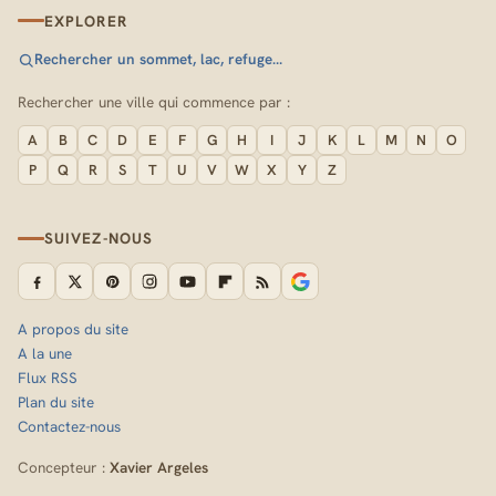
EXPLORER
Rechercher un sommet, lac, refuge…
Rechercher une ville qui commence par :
A
B
C
D
E
F
G
H
I
J
K
L
M
N
O
P
Q
R
S
T
U
V
W
X
Y
Z
SUIVEZ-NOUS
A propos du site
A la une
Flux RSS
Plan du site
Contactez-nous
Concepteur :
Xavier Argeles