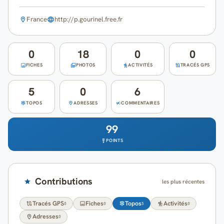
Cartes
France
http://p.gourinel.free.fr
Blog
0
18
0
0
Mon compte
FICHES
PHOTOS
ACTIVITÉS
TRACÉS GPS
5
0
6
TOPOS
ADRESSES
COMMENTAIRES
99
POINTS
Contributions
les plus récentes
Tracés GPS
Fiches
Topos
Activités
0
0
5
0
Adresses
0