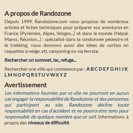
A propos de Randozone
Depuis 1999, Randozone.com vous propose de nombreux
articles et fiches techniques pour préparer vos aventures en
France (Pyrénées, Alpes, Vosges...) et dans le monde (Népal,
Maroc, Réunion...) : spécialisé dans la randonnée pédestre et
le trekking, nous donnons aussi des idées de sorties en
raquettes à neige, vtt, canyoning ou via ferrata.
Rechercher un sommet, lac, refuge...
Rechercher une ville qui commence par :
A
B
C
D
E
F
G
H
I
J
K
L
M
N
O
P
Q
R
S
T
U
V
W
X
Y
Z
Avertissement
Les informations fournies par ce site ne pourront en aucun
cas engager la responsabilité de Randozone et des personnes
qui participent au site. Randozone décline toute
responsabilité en cas d'accident et ne pourra etre tenu pour
responsable de quelque manière que ce soit
. Informations à
propos des
niveaux de difficulté
.