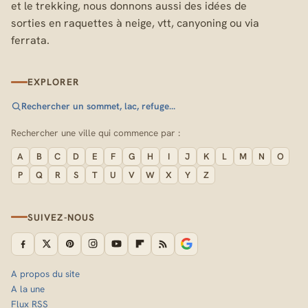
et le trekking, nous donnons aussi des idées de
sorties en raquettes à neige, vtt, canyoning ou via
ferrata.
EXPLORER
Rechercher un sommet, lac, refuge…
Rechercher une ville qui commence par :
A
B
C
D
E
F
G
H
I
J
K
L
M
N
O
P
Q
R
S
T
U
V
W
X
Y
Z
SUIVEZ-NOUS
A propos du site
A la une
Flux RSS