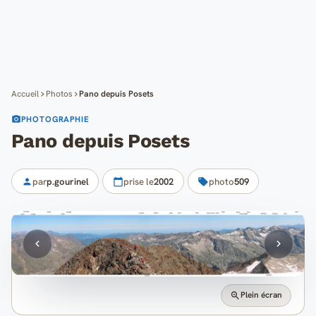
Cartes
Blog
Mon compte
Accueil
Photos
Pano depuis Posets
PHOTOGRAPHIE
Pano depuis Posets
par
p.gourinel
prise le
2002
photo
509
Plein écran