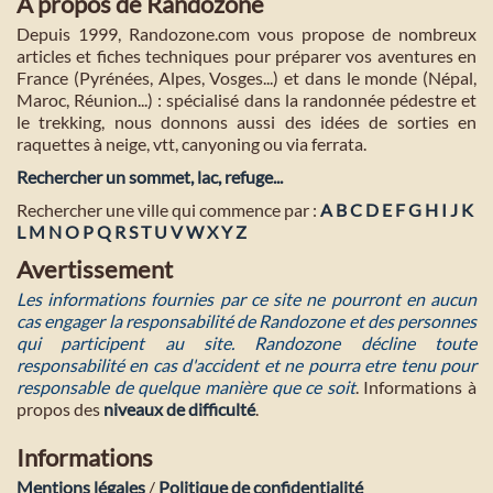
A propos de Randozone
Depuis 1999, Randozone.com vous propose de nombreux
articles et fiches techniques pour préparer vos aventures en
France (Pyrénées, Alpes, Vosges...) et dans le monde (Népal,
Maroc, Réunion...) : spécialisé dans la randonnée pédestre et
le trekking, nous donnons aussi des idées de sorties en
raquettes à neige, vtt, canyoning ou via ferrata.
Rechercher un sommet, lac, refuge...
Rechercher une ville qui commence par :
A
B
C
D
E
F
G
H
I
J
K
L
M
N
O
P
Q
R
S
T
U
V
W
X
Y
Z
Avertissement
Les informations fournies par ce site ne pourront en aucun
cas engager la responsabilité de Randozone et des personnes
qui participent au site. Randozone décline toute
responsabilité en cas d'accident et ne pourra etre tenu pour
responsable de quelque manière que ce soit
. Informations à
propos des
niveaux de difficulté
.
Informations
Mentions légales
/
Politique de confidentialité