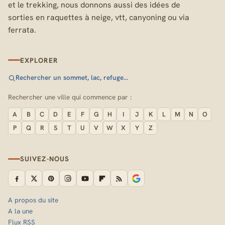
et le trekking, nous donnons aussi des idées de
sorties en raquettes à neige, vtt, canyoning ou via
ferrata.
EXPLORER
Rechercher un sommet, lac, refuge…
Rechercher une ville qui commence par :
A
B
C
D
E
F
G
H
I
J
K
L
M
N
O
P
Q
R
S
T
U
V
W
X
Y
Z
SUIVEZ-NOUS
A propos du site
A la une
Flux RSS