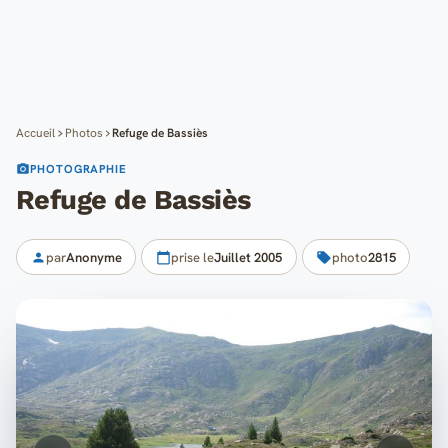
Cartes
Blog
Mon compte
Accueil
Photos
Refuge de Bassiès
PHOTOGRAPHIE
Refuge de Bassiès
par
Anonyme
prise le
Juillet 2005
photo
2815