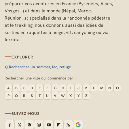
préparer vos aventures en France (Pyrénées, Alpes,
Vosges…) et dans le monde (Népal, Maroc,
Réunion…) : spécialisé dans la randonnée pédestre
et le trekking, nous donnons aussi des idées de
sorties en raquettes à neige, vtt, canyoning ou via
ferrata.
EXPLORER
Rechercher un sommet, lac, refuge…
Rechercher une ville qui commence par :
A
B
C
D
E
F
G
H
I
J
K
L
M
N
O
P
Q
R
S
T
U
V
W
X
Y
Z
SUIVEZ-NOUS