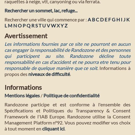
raquettes à neige, vtt, canyoning ou via ferrata.
Rechercher un sommet, lac, refuge...
Rechercher une ville qui commence par :
A
B
C
D
E
F
G
H
I
J
K
L
M
N
O
P
Q
R
S
T
U
V
W
X
Y
Z
Avertissement
Les informations fournies par ce site ne pourront en aucun
cas engager la responsabilité de Randozone et des personnes
qui participent au site. Randozone décline toute
responsabilité en cas d'accident et ne pourra etre tenu pour
responsable de quelque manière que ce soit
. Informations à
propos des
niveaux de difficulté
.
Informations
Mentions légales
/
Politique de confidentialité
Randozone participe et est conforme à l'ensemble des
Spécifications et Politiques du Transparency & Consent
Framework de l'IAB Europe. Randozone utilise la Consent
Management Platform n°92. Vous pouvez modifier vos choix
à tout moment en
cliquant ici
.