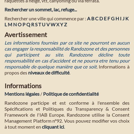
raquettes à neige, vtt, canyoning ou via ferrata.
Rechercher un sommet, lac, refuge...
Rechercher une ville qui commence par :
A
B
C
D
E
F
G
H
I
J
K
L
M
N
O
P
Q
R
S
T
U
V
W
X
Y
Z
Avertissement
Les informations fournies par ce site ne pourront en aucun
cas engager la responsabilité de Randozone et des personnes
qui participent au site. Randozone décline toute
responsabilité en cas d'accident et ne pourra etre tenu pour
responsable de quelque manière que ce soit
. Informations à
propos des
niveaux de difficulté
.
Informations
Mentions légales
/
Politique de confidentialité
Randozone participe et est conforme à l'ensemble des
Spécifications et Politiques du Transparency & Consent
Framework de l'IAB Europe. Randozone utilise la Consent
Management Platform n°92. Vous pouvez modifier vos choix
à tout moment en
cliquant ici
.