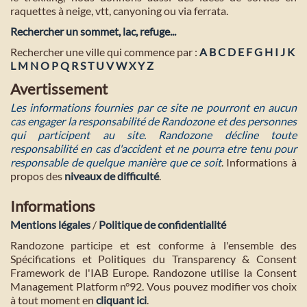
raquettes à neige, vtt, canyoning ou via ferrata.
Rechercher un sommet, lac, refuge...
Rechercher une ville qui commence par :
A
B
C
D
E
F
G
H
I
J
K
L
M
N
O
P
Q
R
S
T
U
V
W
X
Y
Z
Avertissement
Les informations fournies par ce site ne pourront en aucun
cas engager la responsabilité de Randozone et des personnes
qui participent au site. Randozone décline toute
responsabilité en cas d'accident et ne pourra etre tenu pour
responsable de quelque manière que ce soit
. Informations à
propos des
niveaux de difficulté
.
Informations
Mentions légales
/
Politique de confidentialité
Randozone participe et est conforme à l'ensemble des
Spécifications et Politiques du Transparency & Consent
Framework de l'IAB Europe. Randozone utilise la Consent
Management Platform n°92. Vous pouvez modifier vos choix
à tout moment en
cliquant ici
.