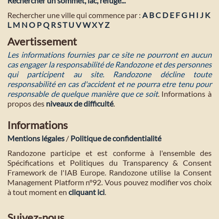
Rechercher un sommet, lac, refuge...
Rechercher une ville qui commence par :
A
B
C
D
E
F
G
H
I
J
K
L
M
N
O
P
Q
R
S
T
U
V
W
X
Y
Z
Avertissement
Les informations fournies par ce site ne pourront en aucun
cas engager la responsabilité de Randozone et des personnes
qui participent au site. Randozone décline toute
responsabilité en cas d'accident et ne pourra etre tenu pour
responsable de quelque manière que ce soit
. Informations à
propos des
niveaux de difficulté
.
Informations
Mentions légales
/
Politique de confidentialité
Randozone participe et est conforme à l'ensemble des
Spécifications et Politiques du Transparency & Consent
Framework de l'IAB Europe. Randozone utilise la Consent
Management Platform n°92. Vous pouvez modifier vos choix
à tout moment en
cliquant ici
.
Suivez-nous