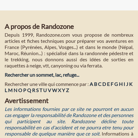
A propos de Randozone
Depuis 1999, Randozone.com vous propose de nombreux
articles et fiches techniques pour préparer vos aventures en
France (Pyrénées, Alpes, Vosges...) et dans le monde (Népal,
Maroc, Réunion...) : spécialisé dans la randonnée pédestre et
le trekking, nous donnons aussi des idées de sorties en
raquettes à neige, vtt, canyoning ou via ferrata.
Rechercher un sommet, lac, refuge...
Rechercher une ville qui commence par :
A
B
C
D
E
F
G
H
I
J
K
L
M
N
O
P
Q
R
S
T
U
V
W
X
Y
Z
Avertissement
Les informations fournies par ce site ne pourront en aucun
cas engager la responsabilité de Randozone et des personnes
qui participent au site. Randozone décline toute
responsabilité en cas d'accident et ne pourra etre tenu pour
responsable de quelque manière que ce soit
. Informations à