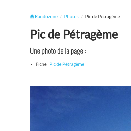
Randozone
Photos
Pic de Pétragème
Pic de Pétragème
Une photo de la page :
Fiche :
Pic de Pétragème