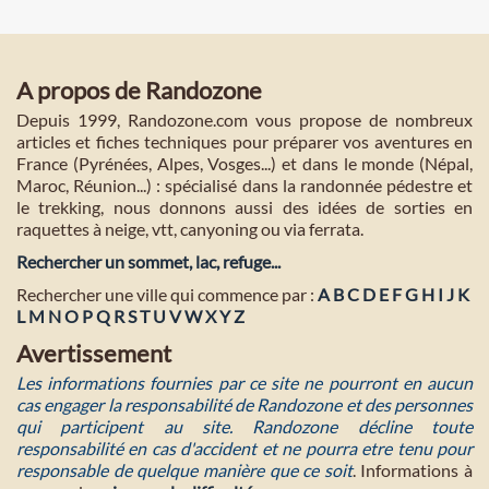
A propos de Randozone
Depuis 1999, Randozone.com vous propose de nombreux
articles et fiches techniques pour préparer vos aventures en
France (Pyrénées, Alpes, Vosges...) et dans le monde (Népal,
Maroc, Réunion...) : spécialisé dans la randonnée pédestre et
le trekking, nous donnons aussi des idées de sorties en
raquettes à neige, vtt, canyoning ou via ferrata.
Rechercher un sommet, lac, refuge...
Rechercher une ville qui commence par :
A
B
C
D
E
F
G
H
I
J
K
L
M
N
O
P
Q
R
S
T
U
V
W
X
Y
Z
Avertissement
Les informations fournies par ce site ne pourront en aucun
cas engager la responsabilité de Randozone et des personnes
qui participent au site. Randozone décline toute
responsabilité en cas d'accident et ne pourra etre tenu pour
responsable de quelque manière que ce soit
. Informations à