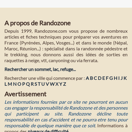
A propos de Randozone
Depuis 1999, Randozone.com vous propose de nombreux
articles et fiches techniques pour préparer vos aventures en
France (Pyrénées, Alpes, Vosges...) et dans le monde (Népal,
Maroc, Réunion...) : spécialisé dans la randonnée pédestre et
le trekking, nous donnons aussi des idées de sorties en
raquettes à neige, vtt, canyoning ou via ferrata.
Rechercher un sommet, lac, refuge...
Rechercher une ville qui commence par :
A
B
C
D
E
F
G
H
I
J
K
L
M
N
O
P
Q
R
S
T
U
V
W
X
Y
Z
Avertissement
Les informations fournies par ce site ne pourront en aucun
cas engager la responsabilité de Randozone et des personnes
qui participent au site. Randozone décline toute
responsabilité en cas d'accident et ne pourra etre tenu pour
responsable de quelque manière que ce soit
. Informations à
propos des
niveaux de difficulté
.