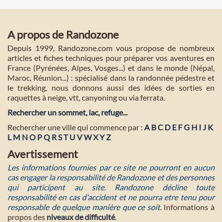
A propos de Randozone
Depuis 1999, Randozone.com vous propose de nombreux
articles et fiches techniques pour préparer vos aventures en
France (Pyrénées, Alpes, Vosges...) et dans le monde (Népal,
Maroc, Réunion...) : spécialisé dans la randonnée pédestre et
le trekking, nous donnons aussi des idées de sorties en
raquettes à neige, vtt, canyoning ou via ferrata.
Rechercher un sommet, lac, refuge...
Rechercher une ville qui commence par :
A
B
C
D
E
F
G
H
I
J
K
L
M
N
O
P
Q
R
S
T
U
V
W
X
Y
Z
Avertissement
Les informations fournies par ce site ne pourront en aucun
cas engager la responsabilité de Randozone et des personnes
qui participent au site. Randozone décline toute
responsabilité en cas d'accident et ne pourra etre tenu pour
responsable de quelque manière que ce soit
. Informations à
propos des
niveaux de difficulté
.