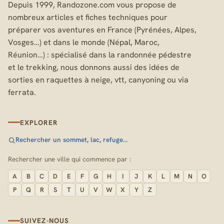
Depuis 1999, Randozone.com vous propose de
nombreux articles et fiches techniques pour
préparer vos aventures en France (Pyrénées, Alpes,
Vosges…) et dans le monde (Népal, Maroc,
Réunion…) : spécialisé dans la randonnée pédestre
et le trekking, nous donnons aussi des idées de
sorties en raquettes à neige, vtt, canyoning ou via
ferrata.
EXPLORER
Rechercher un sommet, lac, refuge…
Rechercher une ville qui commence par :
A
B
C
D
E
F
G
H
I
J
K
L
M
N
O
P
Q
R
S
T
U
V
W
X
Y
Z
SUIVEZ-NOUS