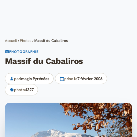
Cartes
Blog
Mon compte
Accueil
Photos
Massif du Cabaliros
PHOTOGRAPHIE
Massif du Cabaliros
par
Imagin Pyrénées
prise le
7 février 2006
photo
4327