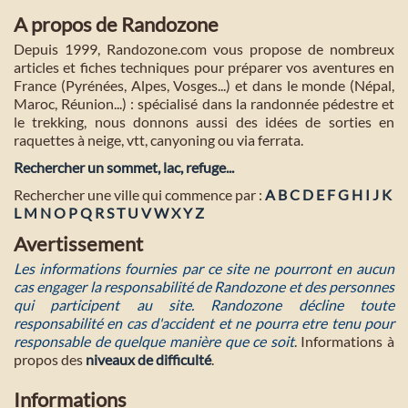
A propos de Randozone
Depuis 1999, Randozone.com vous propose de nombreux
articles et fiches techniques pour préparer vos aventures en
France (Pyrénées, Alpes, Vosges...) et dans le monde (Népal,
Maroc, Réunion...) : spécialisé dans la randonnée pédestre et
le trekking, nous donnons aussi des idées de sorties en
raquettes à neige, vtt, canyoning ou via ferrata.
Rechercher un sommet, lac, refuge...
Rechercher une ville qui commence par :
A
B
C
D
E
F
G
H
I
J
K
L
M
N
O
P
Q
R
S
T
U
V
W
X
Y
Z
Avertissement
Les informations fournies par ce site ne pourront en aucun
cas engager la responsabilité de Randozone et des personnes
qui participent au site. Randozone décline toute
responsabilité en cas d'accident et ne pourra etre tenu pour
responsable de quelque manière que ce soit
. Informations à
propos des
niveaux de difficulté
.
Informations