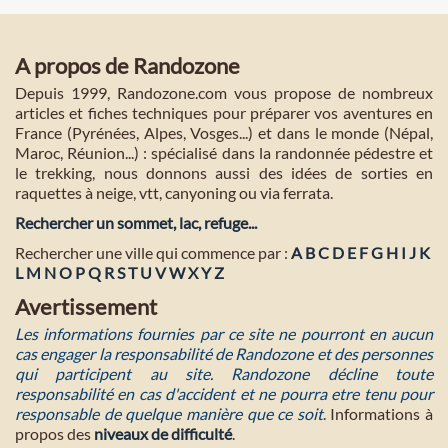
A propos de Randozone
Depuis 1999, Randozone.com vous propose de nombreux
articles et fiches techniques pour préparer vos aventures en
France (Pyrénées, Alpes, Vosges...) et dans le monde (Népal,
Maroc, Réunion...) : spécialisé dans la randonnée pédestre et
le trekking, nous donnons aussi des idées de sorties en
raquettes à neige, vtt, canyoning ou via ferrata.
Rechercher un sommet, lac, refuge...
Rechercher une ville qui commence par :
A
B
C
D
E
F
G
H
I
J
K
L
M
N
O
P
Q
R
S
T
U
V
W
X
Y
Z
Avertissement
Les informations fournies par ce site ne pourront en aucun
cas engager la responsabilité de Randozone et des personnes
qui participent au site. Randozone décline toute
responsabilité en cas d'accident et ne pourra etre tenu pour
responsable de quelque manière que ce soit
. Informations à
propos des
niveaux de difficulté
.