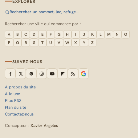
EXPLORER
Rechercher un sommet, lac, refuge…
Rechercher une ville qui commence par :
A
B
C
D
E
F
G
H
I
J
K
L
M
N
O
P
Q
R
S
T
U
V
W
X
Y
Z
SUIVEZ-NOUS
A propos du site
A la une
Flux RSS
Plan du site
Contactez-nous
Concepteur :
Xavier Argeles