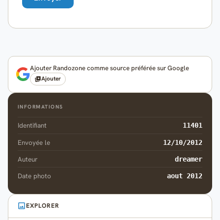
Ajouter Randozone comme source préférée sur Google
Ajouter
INFORMATIONS
Identifiant
11401
Envoyée le
12/10/2012
Auteur
dreamer
Date photo
aout 2012
EXPLORER