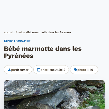
Cartes
Blog
Mon compte
Accueil
Photos
Bébé marmotte dans les Pyrénées
PHOTOGRAPHIE
Bébé marmotte dans les
Pyrénées
par
dreamer
prise le
aout 2012
photo
11401