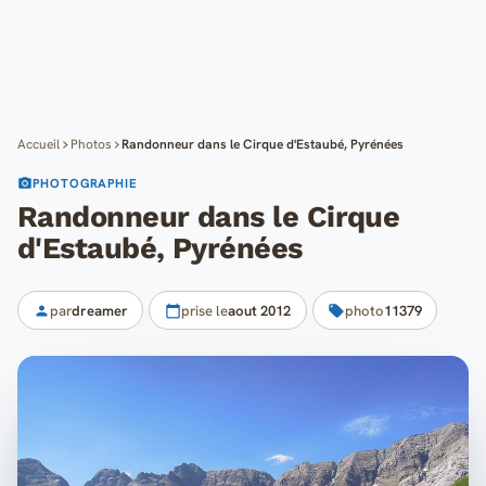
Cartes
Blog
Mon compte
Accueil
Photos
Randonneur dans le Cirque d'Estaubé, Pyrénées
PHOTOGRAPHIE
Randonneur dans le Cirque
d'Estaubé, Pyrénées
par
dreamer
prise le
aout 2012
photo
11379