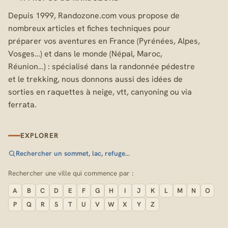
Depuis 1999, Randozone.com vous propose de
nombreux articles et fiches techniques pour
préparer vos aventures en France (Pyrénées, Alpes,
Vosges…) et dans le monde (Népal, Maroc,
Réunion…) : spécialisé dans la randonnée pédestre
et le trekking, nous donnons aussi des idées de
sorties en raquettes à neige, vtt, canyoning ou via
ferrata.
EXPLORER
Rechercher un sommet, lac, refuge…
Rechercher une ville qui commence par :
A
B
C
D
E
F
G
H
I
J
K
L
M
N
O
P
Q
R
S
T
U
V
W
X
Y
Z