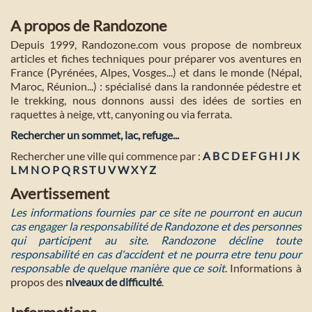
A propos de Randozone
Depuis 1999, Randozone.com vous propose de nombreux
articles et fiches techniques pour préparer vos aventures en
France (Pyrénées, Alpes, Vosges...) et dans le monde (Népal,
Maroc, Réunion...) : spécialisé dans la randonnée pédestre et
le trekking, nous donnons aussi des idées de sorties en
raquettes à neige, vtt, canyoning ou via ferrata.
Rechercher un sommet, lac, refuge...
Rechercher une ville qui commence par :
A
B
C
D
E
F
G
H
I
J
K
L
M
N
O
P
Q
R
S
T
U
V
W
X
Y
Z
Avertissement
Les informations fournies par ce site ne pourront en aucun
cas engager la responsabilité de Randozone et des personnes
qui participent au site. Randozone décline toute
responsabilité en cas d'accident et ne pourra etre tenu pour
responsable de quelque manière que ce soit
. Informations à
propos des
niveaux de difficulté
.