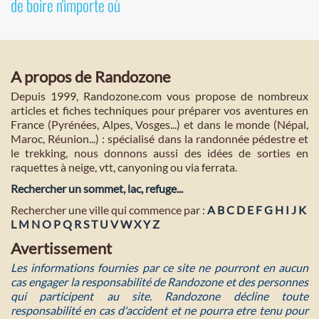
de boire n'importe où
A propos de Randozone
Depuis 1999, Randozone.com vous propose de nombreux
articles et fiches techniques pour préparer vos aventures en
France (Pyrénées, Alpes, Vosges...) et dans le monde (Népal,
Maroc, Réunion...) : spécialisé dans la randonnée pédestre et
le trekking, nous donnons aussi des idées de sorties en
raquettes à neige, vtt, canyoning ou via ferrata.
Rechercher un sommet, lac, refuge...
Rechercher une ville qui commence par :
A
B
C
D
E
F
G
H
I
J
K
L
M
N
O
P
Q
R
S
T
U
V
W
X
Y
Z
Avertissement
Les informations fournies par ce site ne pourront en aucun
cas engager la responsabilité de Randozone et des personnes
qui participent au site. Randozone décline toute
responsabilité en cas d'accident et ne pourra etre tenu pour