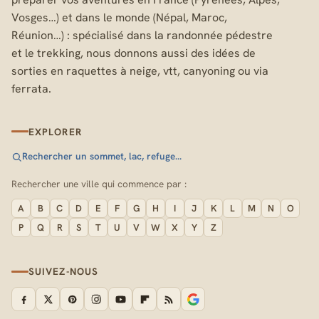
Vosges…) et dans le monde (Népal, Maroc,
Réunion…) : spécialisé dans la randonnée pédestre
et le trekking, nous donnons aussi des idées de
sorties en raquettes à neige, vtt, canyoning ou via
ferrata.
EXPLORER
Rechercher un sommet, lac, refuge…
Rechercher une ville qui commence par :
A
B
C
D
E
F
G
H
I
J
K
L
M
N
O
P
Q
R
S
T
U
V
W
X
Y
Z
SUIVEZ-NOUS